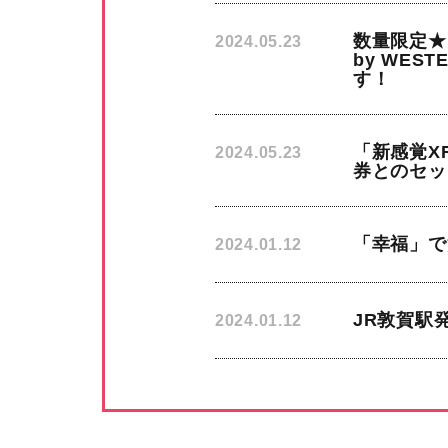
数量限定★「
2024.05.23
by WE
す！
「新感覚X
2024.05.23
券とのセッ
「幸福」で
2024.01.12
JR敦賀駅
2024.01.12