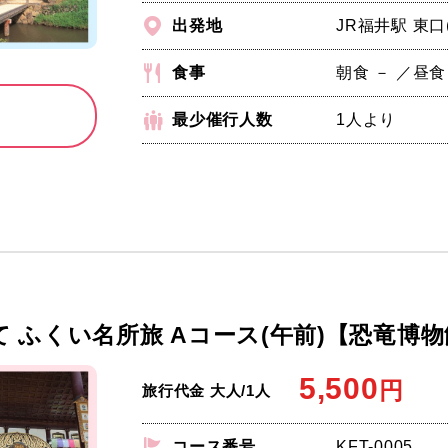
出発地
JR福井駅 東口
食事
朝食 － ／昼食
最少催行人数
1人より
 ふくい名所旅 Aコース(午前)【恐竜博
5,500
円
旅行代金 大人/1人
コース番号
KFT-0005