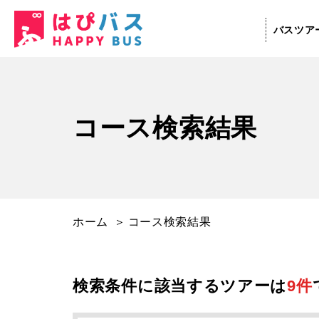
コ
バスツア
ー
ス
検
索
コース検索結果
結
果
ホーム
コース検索結果
検索条件に該当するツアーは
9件