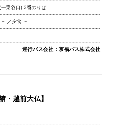
(一乗谷口) 3番のりば
 － ／夕食 －
運行バス会社：京福バス株式会社
物館・越前大仏】