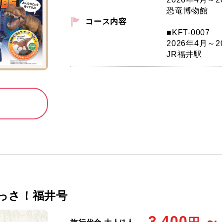
恐竜博物館
コース内容
■KFT-0007
2026年4月～2
JR福井駅
こっさ！福井号
3,400
～ 