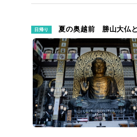
夏の奥越前 勝山大仏と越前
日帰り