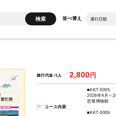
並べ替え
検索
2,800
円
旅行代金 /1人
■KKT-0005
2026年4月～2
恐竜博物館
コース内容
■KKT-0006