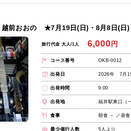
おおの ★7月19日(日)・8月8日(日)・
6,000
円
旅行代金 大人/1人
コース番号
OKB-0012
出発日
2026年 7月1
出発時間
9:00
出発地
福井駅東口（
食事
朝食 － ／昼食
最少催行人数
5人より