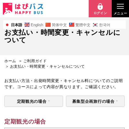
お
支
ログイン
メニュー
払
日本語
English
简体中文
繁體中文
한국어
お支払い・時間変更・キャンセルに
い・
ついて
時
間
ホーム
ご利用ガイド
お支払い・時間変更・キャンセルについて
変
更・
お支払い方法・出発時間変更・キャンセル料についてのご説明
です。コースによって内容が異なります。ご確認ください。
キ
定期観光の場合
募集型企画旅行の場合
ャ
ン
定期観光の場合
セ