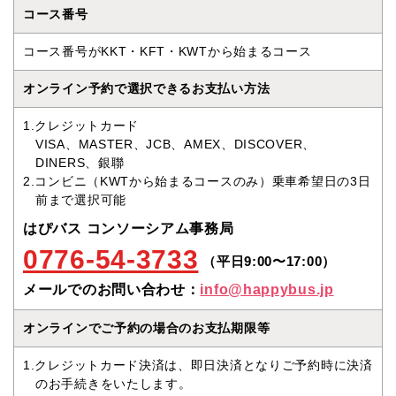
コース番号
ル
コース番号がKKT・KFT・KWTから始まるコース
に
オンライン予約で選択できるお支払い方法
つ
1.クレジットカード
い
VISA、MASTER、JCB、AMEX、DISCOVER、
て
DINERS、銀聯
2.コンビニ（KWTから始まるコースのみ）乗車希望日の3日
前まで選択可能
はぴバス コンソーシアム事務局
0776-54-3733
（平日9:00〜17:00）
メールでのお問い合わせ：
info@happybus.jp
オンラインでご予約の場合のお支払期限等
1.クレジットカード決済は、即日決済となりご予約時に決済
のお手続きをいたします。