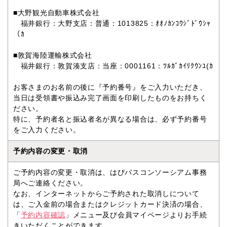
■大野観光自動車株式会社
福井銀行：大野支店：普通：1013825：ｵｵﾉｶﾝｺｳｼﾞﾄﾞｳｼｬ
（ｶ
■敦賀海陸運輸株式会社
福井銀行：敦賀湊支店：当座：0001161：ﾂﾙｶﾞｶｲﾘｸｳﾝﾕ(ｶ
お客さまのお名前の後に『予約番号』をご入力いただき、
当日は受領書や振込み完了画面を印刷したものをお持ちく
ださい。
特に、予約者名と振込者名が異なる場合は、必ず予約番号
をご入力ください。
予約内容の変更・取消
ご予約内容の変更・取消は、はぴバスコンソーシアム事務
局へご連絡ください。
なお、インターネットからご予約された取消しについて
は、ご入金前の場合またはクレジットカード決済の場合、
「
予約内容確認
」メニュー及び会員マイページよりお手続
きいただくことができます。