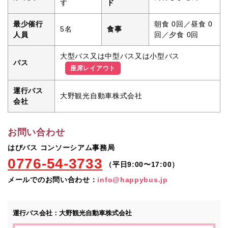
す
ド
最少催行
朝食 0回／昼食 0
5名
食事
人員
回／夕食 0回
大型バス又は中型バス又は小型バス
バス
座席レイアウト
運行バス
大野観光自動車株式会社
会社
お問い合わせ
はぴバス コンソーシアム事務局
0776-54-3733
（平日9:00〜17:00）
メールでのお問い合わせ：
info@happybus.jp
運行バス会社：
大野観光自動車株式会社