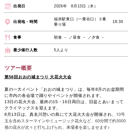
出発日
2026年 8月13日（木）
福井駅東口（一乗谷口）３番
出発地・時間
18:30
乗り場
食事
朝食 － ／昼食 － ／夕食 －
最少催行人数
5人より
ツアー概要
第58回おおの城まつり 大花火大会
夏の一大イベント「おおの城まつり」は、毎年8月のお盆期間
に市内の各会場で踊りやイベントが開催されます。
13日の花火大会、最終の15・16日両日は、旧盆とあいまって
クライマックスを迎えます。
10号
8月13日は、真名川憩いの島にて大花火大会が開催され、
玉を含めスターマインやミュージック花火など、60分間で約3000
発の花火が次々と打ち上げられ、来場者を楽しませます♪