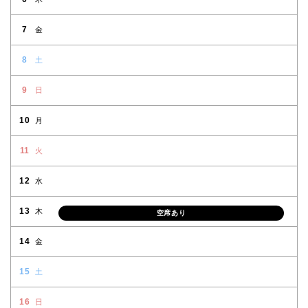
7
金
8
土
9
日
10
月
11
火
12
水
13
木
空席あり
14
金
15
土
16
日