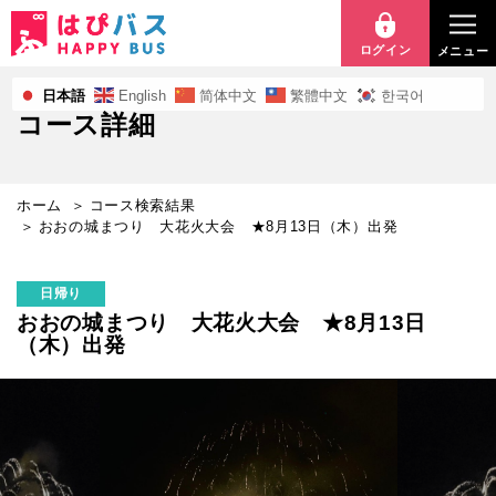
お
お
ログイン
メニュー
の
日本語
English
简体中文
繁體中文
한국어
コース詳細
城
ま
ホーム
コース検索結果
つ
おおの城まつり 大花火大会 ★8月13日（木）出発
り
日帰り
大
おおの城まつり 大花火大会 ★8月13日
（木）出発
花
火
大
会