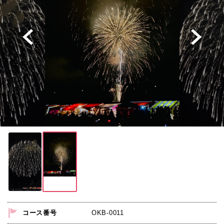
★8
月
13
日
（木）
出
発
コース番号
OKB-0011