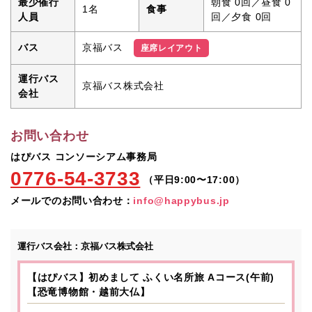
最少催行
朝食 0回／昼食 0
1名
食事
人員
回／夕食 0回
京福バス
バス
座席レイアウト
運行バス
京福バス株式会社
会社
お問い合わせ
はぴバス コンソーシアム事務局
0776-54-3733
（平日9:00〜17:00）
メールでのお問い合わせ：
info@happybus.jp
運行バス会社：
京福バス株式会社
【はぴバス】初めまして ふくい名所旅 Aコース(午前)
【恐竜博物館・越前大仏】