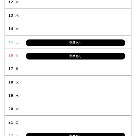
12
水
13
木
14
金
15
土
空席あり
16
日
空席あり
17
月
18
火
19
水
20
木
21
金
22
土