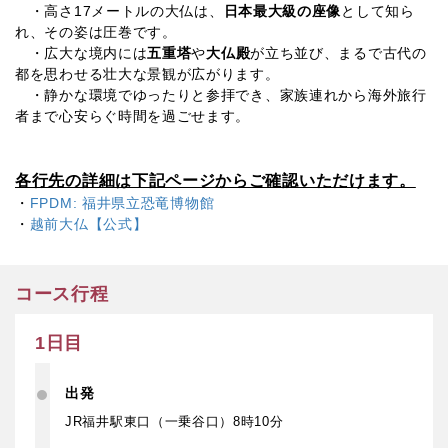
・高さ17メートルの大仏は、
日本最大級の座像
として知ら
れ、その姿は圧巻です。
・広大な境内には
五重塔
や
大仏殿
が立ち並び、まるで古代の
都を思わせる壮大な景観が広がります。
・静かな環境でゆったりと参拝でき、家族連れから海外旅行
者まで心安らぐ時間を過ごせます。
各行先の詳細は下記ページからご確認いただけます。
・
FPDM: 福井県立恐竜博物館
・
越前大仏【公式】
コース行程
1日目
出発
JR福井駅東口（一乗谷口）8時10分