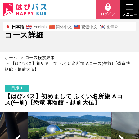
【は
ぴ
ログイン
メニュー
バ
日本語
English
简体中文
繁體中文
한국어
コース詳細
ス】
初
ホーム
コース検索結果
め
【はぴバス】初めまして ふくい名所旅 Aコース(午前)【恐竜博
物館・越前大仏】
ま
し
日帰り
【はぴバス】初めまして ふくい名所旅 Aコー
て
ス(午前)【恐竜博物館・越前大仏】
ふ
く
い