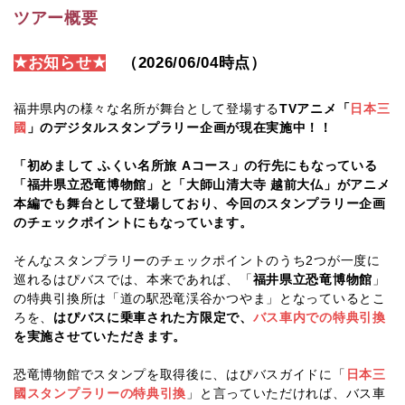
博
ツアー概要
物
★
お知らせ
★
（2026/06/04時点）
館・
福井県内の様々な名所が舞台として登場する
TV
アニメ「
日本三
越
國
」のデジタルスタンプラリー企画が現在実施中！！
前
「初めまして ふくい名所旅
A
コース」の行先にもなっている
大
「福井県立恐竜博物館」と「大師山清大寺 越前大仏」がアニメ
本編でも舞台として登場しており、今回のスタンプラリー企画
仏】
のチェックポイントにもなっています。
そんなスタンプラリーのチェックポイントのうち
2
つが一度に
巡れるはぴバスでは、本来であれば、「
福井県立恐竜博物館
」
の特典引換所は「道の駅恐竜渓谷かつやま」となっているとこ
ろを、
はぴバスに乗車された方限定で、
バス車内での特典引換
を実施させていただきます。
恐竜博物館でスタンプを取得後に、はぴバスガイドに「
日本三
國スタンプラリーの特典引換
」と言っていただければ、バス車