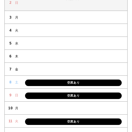
2
日
3
月
4
火
5
水
6
木
7
金
8
土
空席あり
9
日
空席あり
10
月
11
火
空席あり