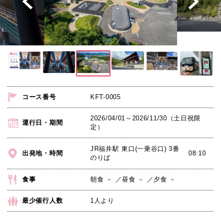
名
所
旅
A
コ
コース番号
KFT-0005
ー
2026/04/01～2026/11/30（土日祝限
運行日・期間
定）
ス
(午
JR福井駅 東口(一乗谷口) 3番
出発地・時間
08:10
のりば
前)
食事
朝食 － ／昼食 － ／夕食 －
【恐
最少催行人数
1人より
竜