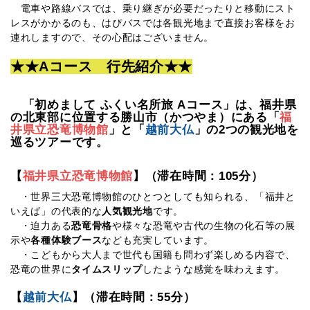
電車や路線バスでは、乗り継ぎが必要だったりと移動にスト
レスがかかるのも、はぴバスでは各観光地まで直接お客様をお
連れしますので、その心配はございません。
★★Aコース 行先紹介★★
「初めまして ふくい名所旅 Aコース」は、福井県
の北東部に位置する勝山市（かつやま）にある「
福
井県立恐竜博物館
」と「
越前大仏
」の2つの観光地を
巡るツアーです。
【
福井県立恐竜博物館
】（滞在時間：105分）
・世界三大恐竜博物館のひとつとしても知られる、「福井と
いえば」の代表的な
人気観光地
です。
・迫力ある
恐竜骨格
や様々な恐竜や古代の生物の化石等の展
示や
各種体験ブース
なども充実しています。
・こどもから大人まで世代も国籍も問わず楽しめる内容で、
恐竜の世界に
タイムスリップ
したような感覚を味わえます。
【
越前大仏
】（滞在時間：55分）