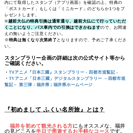
内にて取得したスタンプ（アプリ画面）を確認の上、特典の
「ポストカード」もしくは「ミニカード」のどちらか
1
つをプ
レゼントします。
※
越前大仏の特典引換は通常通り、越前大仏にて行っていただ
くことになり、バス車内での引換はできかねます
ので、お間違
えの無いようご注意ください。
※
特典は無くなり次第終了
となりますので、予めご了承くださ
い。
スタンプラリー企画の詳細は次の公式サイト等から
ご確認ください。
・
TVアニメ『日本三國』スタンプラリー - 四都市巡覧記 -
・
TVアニメ「日本三國」デジタルスタンプラリー －四都市巡
覧記－ 第三弾：福井県 | 福井県ホームページ
『初めまして ふくい名所旅』とは？
福井を初めて観光される方
にもオススメな、福井
の見どころを
半日で周遊するお手軽なコース
です。