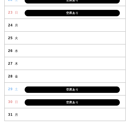
空席あり
23
日
空席あり
24
月
25
火
26
水
27
木
28
金
29
土
空席あり
30
日
空席あり
31
月