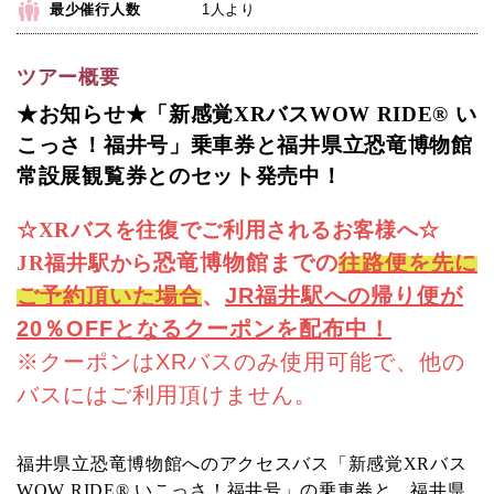
最少催行人数
1人より
ツアー概要
★お知らせ★「新感覚
XR
バス
WOW RIDE®
い
こっさ！福井号」乗車券と福井県立恐竜博物館
常設展観覧券とのセット発売中！
☆XRバスを往復でご利用されるお客様へ☆
恐竜博物館までの
往路便を先に
JR福井駅から
ご予約頂いた場合
、
JR
福井駅への帰り便が
20％OFFとなるクーポンを配布中！
※クーポンはXRバスのみ使用可能で、他の
バスにはご利用頂けません。
福井県立恐竜博物館へのアクセスバス「新感覚
XR
バス
WOW RIDE®
いこっさ！福井号」の乗車券と、福井県