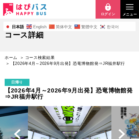
【2026
年
ログイン
メニュー
4
日本語
English
简体中文
繁體中文
한국어
コース詳細
月
～
ホーム
コース検索結果
2026
【2026年4月～2026年9月出発】恐竜博物館発⇒JR福井駅行
年
日帰り
9
【2026年4月～2026年9月出発】恐竜博物館発
⇒JR福井駅行
月
出
発】
恐