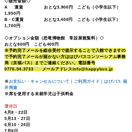
◇販売金額◇
A 運賃 おとな3,900円 こども（小学生以下）
1,950円
B・C運賃 おとな3,400円 こども（小学生以下）
1,700円
◇オプション金額（恐竜博物館 常設展観覧料）◇
おとな800円 こども400円
※予約完了メールを総合受付で提示することで入館できますの
で予約完了メールが届かない方ははぴバスコンソーシアム事務
局（京福バス）までご連絡ください。電話番号
0776₋54₋3733 メールアドレスinfo@happybus.jp
※
お支払い・キャンセルについて｜ご利用ガイド｜はぴバス 福
井周遊
※席を使用する未就学児は子供料金
運休日
4月8・22日
5月13・27日
6月10・24日
7月8日