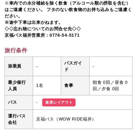
※
車内での水分補給を除く飲食（アルコール類の摂取を含む）
はご遠慮ください。 フタのない飲食物のお持ち込みもご遠慮く
ださい。
※途中下車は出来かねます。
◇◇忘れ物についてのお問合せ先◇◇
京福バス福井営業所：0776-54-5171
旅行条件
バスガイ
添乗員
-
-
ド
最少催行
朝食 0回／昼食 0
1名
食事
人員
回／夕食 0回
-
バス
座席レイアウト
運行バス
京福バス（WOW RIDE福井）
会社