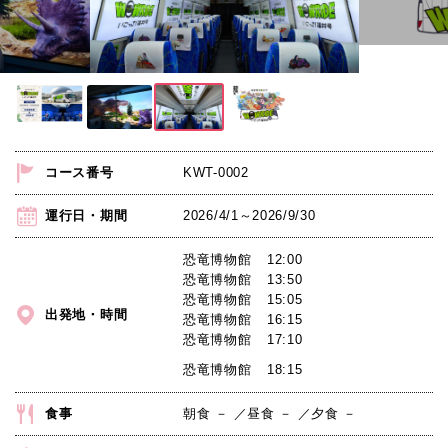
竜
博
物
館
コース番号
KWT-0002
発
運行日・期間
2026/4/1～2026/9/30
⇒JR
恐竜博物館
12:00
福
恐竜博物館
13:50
井
恐竜博物館
15:05
出発地・時間
恐竜博物館
16:15
駅
恐竜博物館
17:10
恐竜博物館
18:15
行
食事
朝食 － ／昼食 － ／夕食 －