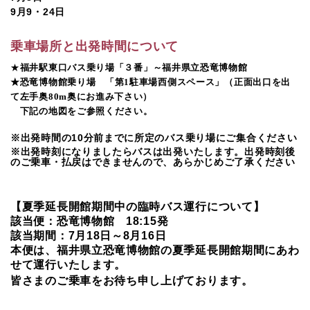
9月9・24日
乗車場所と出発時間について
★
福井駅東口バス乗り場「３番」～福井県立恐竜博物館
★恐竜博物館乗り場 「第1駐車場西側スペース」（正面出口を出
て左手奥80m奥にお進み下さい）
下記の地図をご参照ください。
※出発時間の10分前までに所定のバス乗り場にご集合ください
※出発時刻になりましたらバスは出発いたします。出発時刻後
のご乗車・払戻はできませんので、あらかじめご了承ください
【夏季延長開館期間中の臨時バス運行について】
該当便：恐竜博物館
18:15
発
該当期間：
7
月
18
日～
8
月
16
日
本便は、福井県立恐竜博物館の夏季延長開館期間にあわ
せて運行いたします。
皆さまのご乗車をお待ち申し上げております。