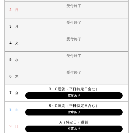
受付終了
2
日
受付終了
3
月
受付終了
4
火
受付終了
5
水
受付終了
6
木
B・C運賃（平日特定日含む）
7
金
空席あり
B・C運賃（平日特定日含む）
8
土
空席あり
A（特定日）運賃
9
日
空席あり