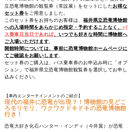
立恐竜博物館の観覧券（常設展）をセットにした
お得な
セット券
をご用意しました。
このセット券をお持ちのお客様は、
福井県立恐竜博物館
への入場時間をあらかじめ指定・予約することなく、
バ
ス乗車日当日であれば
、いつでも好きな時間に博物館へ
ご入場いただけます
。
開館時間については、事前に
恐竜博物館ホームページ
に
てご確認をお願いします
。
セット券のご購入は、バス乗車券のお申込み時に「オプ
ション」で福井県立恐竜博物館観覧券を選択してお申し
込みください。
【車内エンターテインメントのご紹介】
現代の福井に恐竜が出現？！博物館の見どこ
ろモリモリ、ワクワクドキドキの恐竜博物館
行き！
恐竜大好き化石ハンター・インディ（今井翼）が恐竜