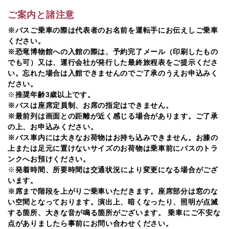
ご案内と諸注意
※バスご乗車の際は代表者のお名前を運転手にお伝えしご乗車
ください。
※恐竜博物館への入館の際は、予約完了メール（印刷したもの
でも可）又は、運行会社が発行した最終旅程表をご提示くださ
い。忘れた場合は入館できませんのでご了承のうえお申込みく
ださい。
※
推奨年齢3歳以上です。
※バスは座席定員制、お席の指定はできません。
※最前列は画面との距離が近く感じる場合があります。ご了承
の上、お申込みください。
※バス車内には大きなお荷物はお持ち込みできません。お膝の
上または足元に置けないサイズのお荷物は乗車前にバスのトラ
ンクへお預けください。
※
発着時間、所要時間は交通状況により変更になる場合がござ
います。
※席まで階段を上がりご乗車いただきます。座席部分は窓のな
い空間となっております。演出上、暗くなったり、照明が点滅
する箇所、大きな音が鳴る箇所がございます。 乗車にご不安な
点がありましたら事前にお問い合わせください。