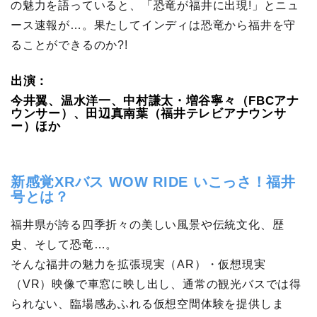
の魅力を語っていると、「恐竜が福井に出現!」とニュ
ース速報が…。果たしてインディは恐竜から福井を守
ることができるのか?!
出演：
今井翼、温水洋一、中村謙太・増谷寧々（FBCアナ
ウンサー）、田辺真南葉（福井テレビアナウンサ
ー）ほか
新感覚XRバス WOW RIDE いこっさ！福井
号とは？
福井県が誇る四季折々の美しい風景や伝統文化、歴
史、そして恐竜…。
そんな福井の魅力を拡張現実（AR）・仮想現実
（VR）映像で車窓に映し出し、通常の観光バスでは得
られない、臨場感あふれる仮想空間体験を提供しま