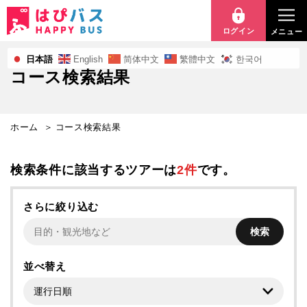
コ
ー
ログイン
メニュー
ス
日本語
English
简体中文
繁體中文
한국어
コース検索結果
検
索
ホーム
コース検索結果
結
果
検索条件に該当するツアーは
2件
です。
さらに絞り込む
検索
並べ替え