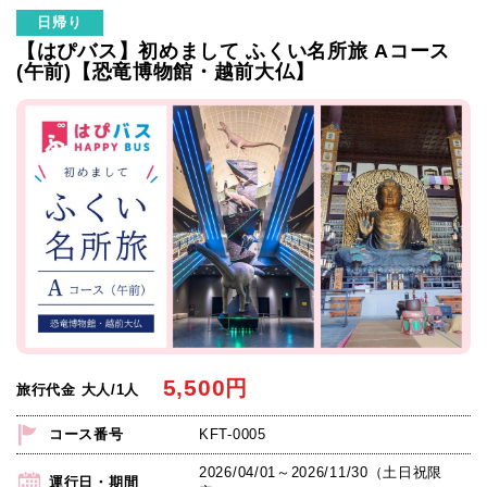
日帰り
【はぴバス】初めまして ふくい名所旅 Aコース
(午前)【恐竜博物館・越前大仏】
5,500
円
旅行代金 大人/1人
コース番号
KFT-0005
2026/04/01～2026/11/30（土日祝限
運行日・期間